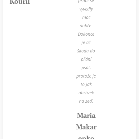
Kouřil
přání se
vyvedly
moc
dobře.
Dokonce
je až
škoda do
přání
psát,
protože je
to jak
obrázek
na zeď.
Maria
Makar
enko