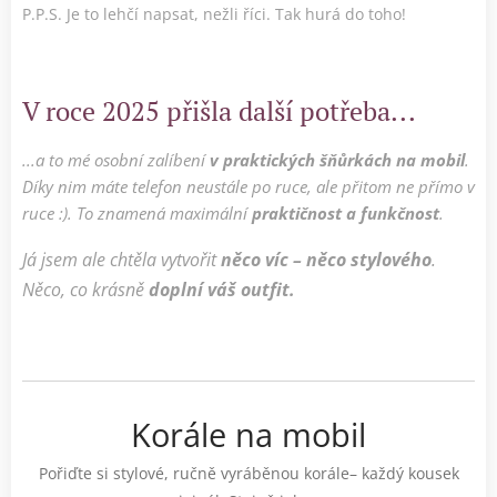
P.P.S. Je to lehčí napsat, nežli říci. Tak hurá do toho!
V roce 2025 přišla další potřeba...
...a to mé osobní zalíbení
v praktických šňůrkách na mobil
.
Díky nim máte telefon neustále po ruce, ale přitom ne přímo v
ruce :). To znamená maximální
praktičnost a funkčnost
.
Já jsem ale chtěla vytvořit
něco víc – něco stylového
.
Něco, co krásně
doplní váš outfit.
Korále na mobil
Pořiďte si stylové, ručně vyráběnou korále– každý kousek