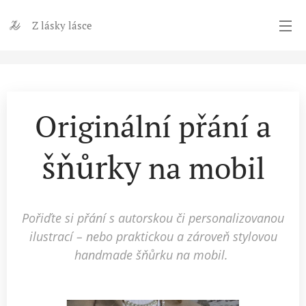
Z lásky lásce
Originální přání a
šňůrky
na mobil
Pořiďte si přání s autorskou či personalizovanou
ilustrací – nebo praktickou a zároveň stylovou
handmade šňůrku na mobil.