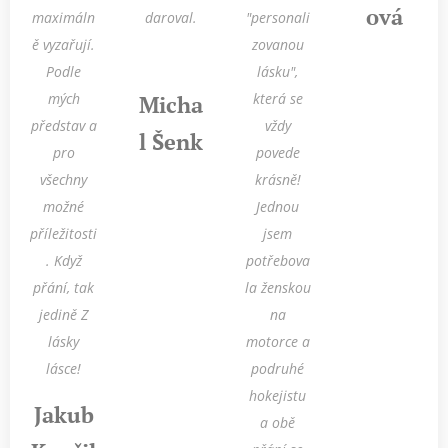
ová
maximáln
daroval.
"personali
ě vyzařují.
zovanou
Podle
lásku",
mých
která se
Micha
představ a
vždy
l Šenk
pro
povede
všechny
krásně!
možné
Jednou
příležitosti
jsem
. Když
potřebova
přání, tak
la ženskou
jedině Z
na
lásky
motorce a
lásce!
podruhé
hokejistu
Jakub
a obě