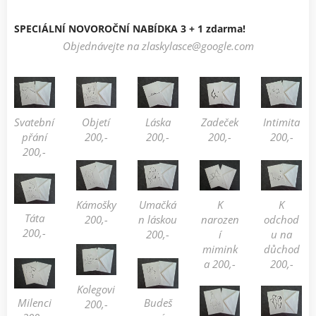
SPECIÁLNÍ NOVOROČNÍ NABÍDKA 3 + 1 zdarma!
Objednávejte na zlaskylasce@google.com
Svatební
Objetí
Láska
Zadeček
Intimita
přání
200,-
200,-
200,-
200,-
200,-
Kámošky
Umačká
K
K
Táta
200,-
n láskou
narozen
odchod
200,-
200,-
í
u na
mimink
důchod
a 200,-
200,-
Kolegovi
Milenci
Budeš
200,-