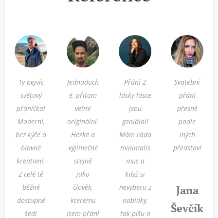
Ty nejvíc
Jednoduch
Přání Z
Svatební
světový
é, přitom
lásky lásce
přání
přáníčka!
velmi
jsou
přesně
Moderní,
originální.
geniální!
podle
bez kýče a
Hezké a
Mám ráda
mých
hlavně
výjimečné
minimalis
představ!
kreativní.
stejně
mus a
Z celé té
jako
když si
běžně
člověk,
nevyberu z
Jana
dostupné
kterému
nabídky,
Ševčík
šedi
jsem přání
tak píšu o