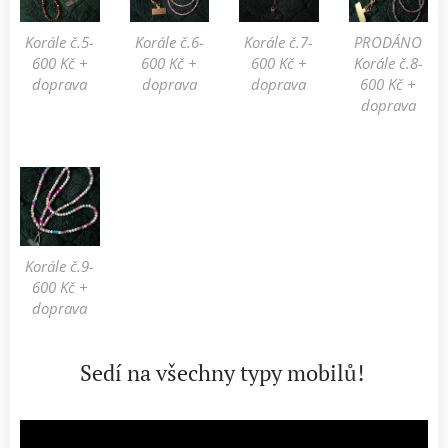
Korále č.5-
Korále č.6-
Korále č.7-
PRODÁNO
600 Kč +
600 Kč +
600 Kč +
Korále č.8-
doprava
doprava
doprava
600 Kč +
doprava
Korále č.9-
600 Kč +
doprava
Sedí na všechny typy mobilů!