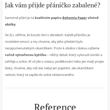
Jak vám přijde přáníčko zabalené?
Samotné přání je na
kvalitním papíru
Bohemia Paper
včetně
obálky
.
Ve ZLL věříme, že kouzlo tkví v detailech. Každé přáníčko je
nositelem emocí, a my chceme, aby jeho předání bylo
nezapomenutelným okamžikem. Proto k obálce s láskou vážeme
ručně vytvořenou kytičku
– něžný detail, který vykouzlí úsměv a
zahřeje u srdce. Ať už jde o oslavu, poděkování nebo jen malý projev
lásky, chceme, aby váš dar nebyl jen papírem, ale okamžikem
radosti, který se zapíše do srdce obdarovaného.
💐
Reference