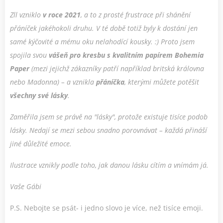
Zll vzniklo
v roce 2021
, a to z prosté frustrace při shánění
přáníček jakéhokoli druhu. V té době totiž byly k dostání jen
samé kýčovité a mému oku nelahodící kousky. :) Proto jsem
spojila svou
vášeň pro kresbu
s kvalitním
papírem Bohemia
Paper
(mezi jejichž zákazníky patří například britská královna
nebo Madonna) – a vznikla
přáníčka
, kterými můžete potěšit
všechny své lásky
.
Zaměřila jsem se právě na "lásky", protože existuje tisíce podob
lásky. Nedají se mezi sebou snadno porovnávat – každá přináší
jiné důležité emoce.
Ilustrace vznikly podle toho, jak danou lásku cítím a vnímám já.
Vaše Gábi
P.S. Nebojte se psát- i jedno slovo je více, než tisíce emoji.