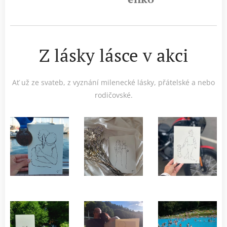
Z lásky lásce v akci
Ať už ze svateb, z vyznání milenecké lásky, přátelské a nebo
rodičovské.