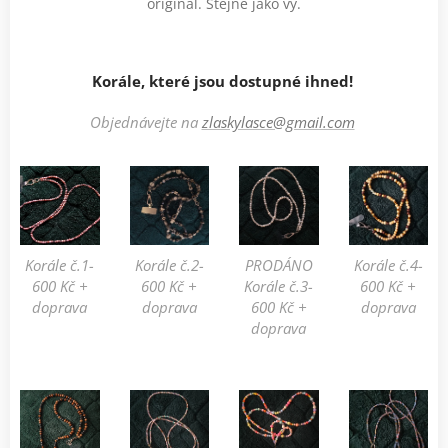
originál. Stejně jako vy.
Korále, které jsou dostupné ihned!
Objednávejte na
zlaskylasce@gmail.com
Korále č.1-
Korále č.2-
PRODÁNO
Korále č.4-
600 Kč +
600 Kč +
Korále č.3-
600 Kč +
doprava
doprava
600 Kč +
doprava
doprava