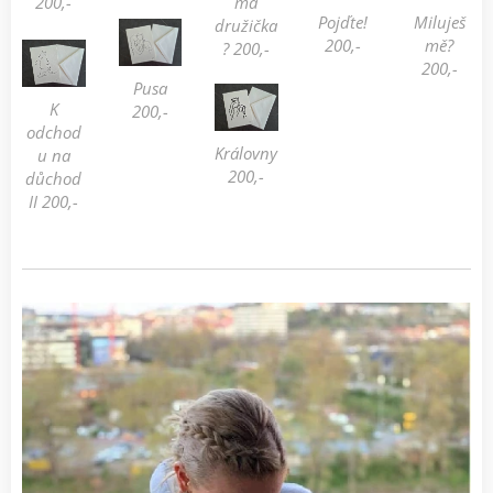
200,-
má
Pojďte!
Miluješ
družička
200,-
mě?
? 200,-
200,-
Pusa
K
200,-
odchod
Královny
u na
200,-
důchod
II 200,-